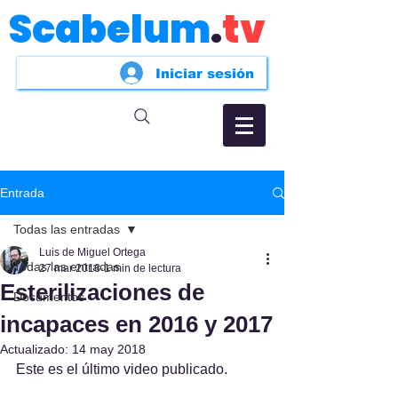
Scabelum
.
tv
Iniciar sesión
Entrada
Todas las entradas
Luis de Miguel Ortega
Todas las entradas
27 mar 2018
1 min de lectura
Esterilizaciones de
Documentos
incapaces en 2016 y 2017
Actualizado:
14 may 2018
Este es el último video publicado. 