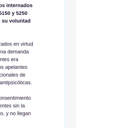
cos internados 
5150 y 5250 
 su voluntad 
zados en virtud 
 una demanda 
ntes era 
os apelantes 
cionales de 
antipsicóticas.
onsentimiento 
ntes sin la 
o, y no llegan 