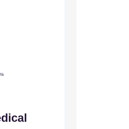
ofá
dical 