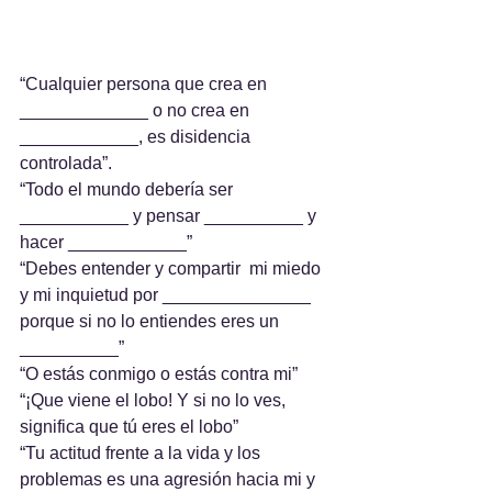
“Cualquier persona que crea en 
_____________ o no crea en 
____________, es disidencia 
controlada”.
“Todo el mundo debería ser 
___________ y pensar __________ y 
hacer ____________”
“Debes entender y compartir  mi miedo 
y mi inquietud por _______________ 
porque si no lo entiendes eres un 
__________”
“O estás conmigo o estás contra mi”
“¡Que viene el lobo! Y si no lo ves, 
significa que tú eres el lobo”
“Tu actitud frente a la vida y los 
problemas es una agresión hacia mi y 