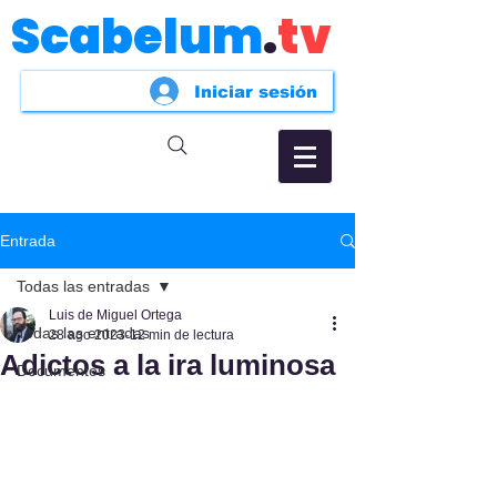
Scabelum
.
tv
Iniciar sesión
Entrada
Todas las entradas
Luis de Miguel Ortega
Todas las entradas
28 ago 2023
12 min de lectura
Adictos a la ira luminosa
Documentos