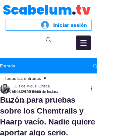
Scabelum
.
tv
Iniciar sesión
Entrada
Todas las entradas
Luis de Miguel Ortega
Todas las entradas
1 dic 2024
6 min de lectura
Buzón para pruebas
Documentos
sobre los Chemtrails y
Haarp vacío. Nadie quiere
aportar algo serio.