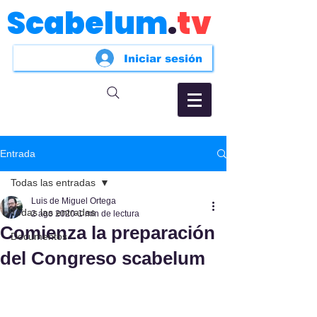
Scabelum
.
tv
Iniciar sesión
Entrada
Todas las entradas
Luis de Miguel Ortega
Todas las entradas
2 ago 2020
1 min de lectura
Comienza la preparación
Documentos
del Congreso scabelum