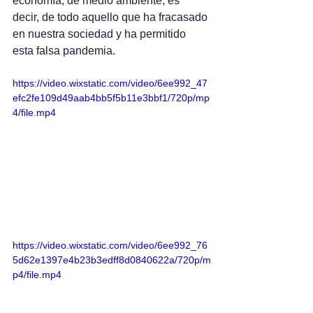
economía, de medio ambiente, es 
decir, de todo aquello que ha fracasado 
en nuestra sociedad y ha permitido 
esta falsa pandemia.
https://video.wixstatic.com/video/6ee992_47
efc2fe109d49aab4bb5f5b11e3bbf1/720p/mp
4/file.mp4
https://video.wixstatic.com/video/6ee992_76
5d62e1397e4b23b3edff8d0840622a/720p/m
p4/file.mp4