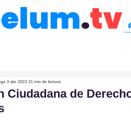
belum
.
tv
ega
3 abr 2023
21 min de lectura
n Ciudadana de Derech
s