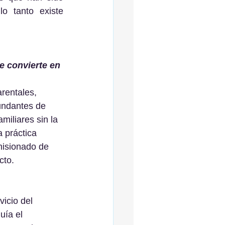
o tanto existe 
se convierte en 
rentales, 
undantes de 
miliares sin la 
 práctica 
misionado de 
cto.
icio del 
uía el 