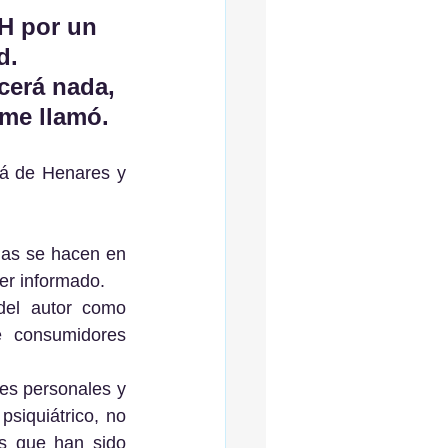
H por un 
d. 
erá nada, 
 me llamó.
á de Henares y 
mas se hacen en 
ser informado.
del autor como 
 consumidores 
es personales y 
siquiátrico, no 
s que han sido 