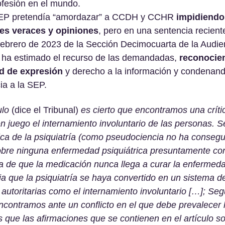
fesión en el mundo.
EP pretendía “amordazar” a CCDH y CCHR
 impidiendo
es veraces y opiniones
, pero en una sentencia recien
febrero de 2023 de la Sección Decimocuarta de la Audien
ia ha estimado el recurso de las demandadas, 
reconocien
ad de expresión
 y derecho a la información y condenand
ia a la SEP.
ulo 
(dice el Tribunal) 
es cierto que encontramos una críti
n juego el internamiento involuntario de las personas. S
fica de la psiquiatría (como pseudociencia no ha consegui
obre ninguna enfermedad psiquiátrica presuntamente con
 de que la medicación nunca llega a curar la enfermeda
a que la psiquiatría se haya convertido en un sistema de 
autoritarias como el internamiento involuntario […]; Se
ontramos ante un conflicto en el que debe prevalecer la
que las afirmaciones que se contienen en el artículo s