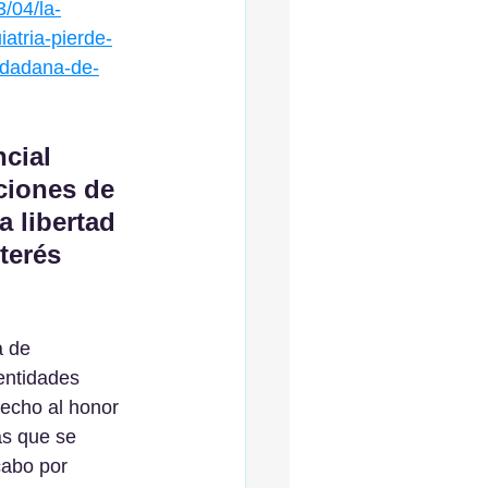
/04/la-
atria-pierde-
iudadana-de-
cial 
ciones de 
 libertad 
terés 
 de 
entidades 
echo al honor 
as que se 
cabo por 