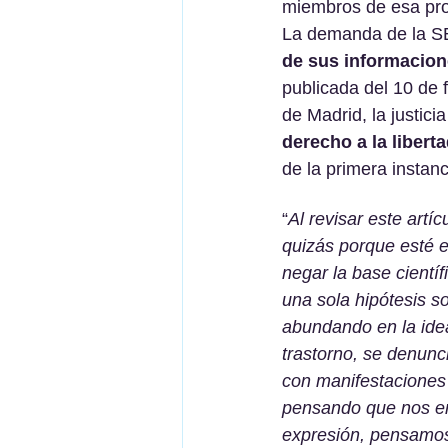
miembros de esa pro
La demanda de la S
de sus informacion
publicada del 10 de 
de Madrid, la justic
derecho a la libert
de la primera instanc
“
Al revisar este artíc
quizás porque esté e
negar la base cientí
una sola hipótesis s
abundando en la idea
trastorno, se denunci
con manifestaciones 
pensando que nos enc
expresión, pensamos 