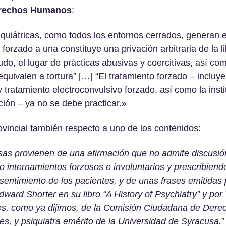
erechos Humanos
:
siquiátricas, como todos los entornos cerrados, generan e
 forzado a una constituye una privación arbitraria de la li
o, el lugar de prácticas abusivas y coercitivas, así com
quivalen a tortura” […] “El tratamiento forzado – incluy
tratamiento electroconvulsivo forzado, así como la insti
ción – ya no se debe practicar.»
ovincial también respecto a uno de los contenidos:
as provienen de una afirmación que no admite discusión
o internamientos forzosos e involuntarios y prescribiend
sentimiento de los pacientes, y de unas frases emitidas p
dward Shorter en su libro “A History of Psychiatry” y p
es, como ya dijimos, de la Comisión Ciudadana de Der
s, y psiquiatra emérito de la Universidad de Syracusa.
”