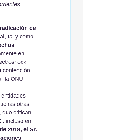
rrientes 
radicación de 
al
, tal y como 
echos 
tamente en 
lectroshock 
a contención 
or la ONU 
 entidades 
muchas otras 
 que critican 
, incluso en 
e 2018, el Sr. 
Naciones 