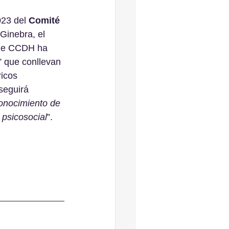
23 del 
Comité 
 Ginebra, el 
que CCDH ha 
” que conllevan 
icos 
eguirá 
onocimiento de 
 psicosocial
”.