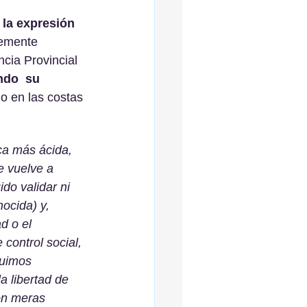
 la expresión 
temente 
cia Provincial 
do  su 
o en las costas 
ca más ácida, 
e vuelve a 
do validar ni 
ocida) y, 
d o el 
control social, 
guimos 
 libertad de 
on meras 