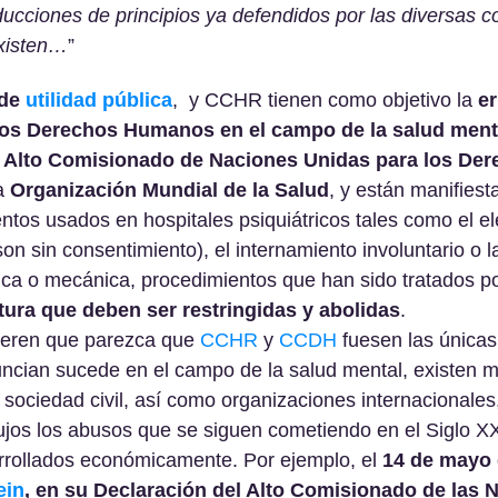
cciones de principios ya defendidos por las diversas co
existen…
”
de
 utilidad pública
,  y CCHR tienen como objetivo la 
er
 los Derechos Humanos en el campo de la salud ment
 
Alto Comisionado de Naciones Unidas para los Der
a 
Organización Mundial de la Salud
, y están manifies
ntos usados en hospitales psiquiátricos tales como el e
on sin consentimiento), el internamiento involuntario o l
ica o mecánica, procedimientos que han sido tratados p
tura que deben ser restringidas y abolidas
.
ieren que parezca que 
CCHR
 y 
CCDH
 fuesen las únicas
nuncian sucede en el campo de la salud mental, existen 
sociedad civil, así como organizaciones internacionales,
ujos los abusos que se siguen cometiendo en el Siglo XXI
rrollados económicamente. Por ejemplo, el 
14 de mayo d
ein
, en su Declaración del Alto Comisionado de las 