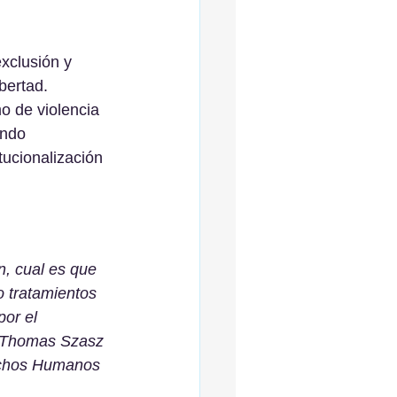
xclusión y 
bertad. 
o de violencia 
endo 
tucionalización 
, cual es que 
o tratamientos 
or el 
or Thomas Szasz 
echos Humanos 