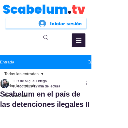
Scabelum
.
tv
Iniciar sesión
Entrada
Todas las entradas
Luis de Miguel Ortega
Todas las entradas
15 ago 2021
12 min de lectura
Scabelum en el país de
Documentos
las detenciones ilegales II