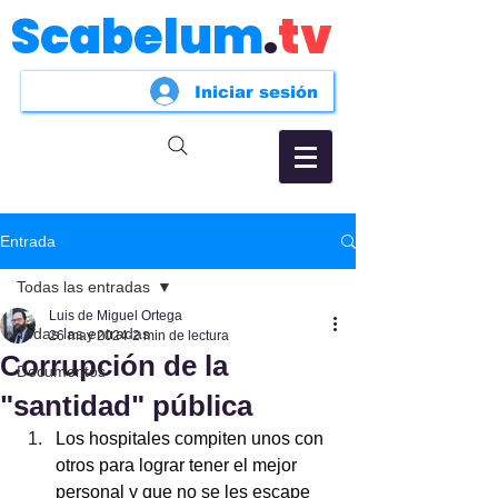
Scabelum
.
tv
Iniciar sesión
Entrada
Todas las entradas
Luis de Miguel Ortega
Todas las entradas
26 may 2024
2 min de lectura
Corrupción de la
Documentos
"santidad" pública
Los hospitales compiten unos con 
otros para lograr tener el mejor 
personal y que no se les escape 