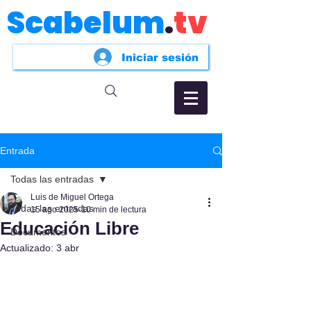
Scabelum
.
tv
Iniciar sesión
Entrada
Todas las entradas
Luis de Miguel Ortega
Todas las entradas
15 ago 2025
10 min de lectura
Educación Libre
Documentos
Actualizado:
3 abr