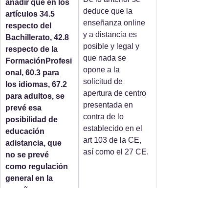
añadir que en los 
deduce que la 
artículos 34.5 
enseñanza online 
respecto del 
y a distancia es 
Bachillerato, 42.8 
posible y legal y 
respecto de la 
que nada se 
FormaciónProfesi
opone a la 
onal, 60.3 para 
solicitud de 
los idiomas, 67.2 
apertura de centro 
para adultos, se 
presentada en 
prevé esa 
contra de lo 
posibilidad de 
establecido en el 
educación 
art 103 de la CE, 
adistancia, que 
así como el 27 CE.
no se prevé 
como regulación 
general en la 
enseñanza 
básica para el 
alumnado menor 