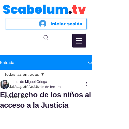
Scabelum
.
tv
Iniciar sesión
Entrada
Todas las entradas
Luis de Miguel Ortega
Todas las entradas
18 ago 2024
17 min de lectura
El derecho de los niños al
Documentos
acceso a la Justicia