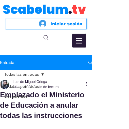
Scabelum
.
tv
Iniciar sesión
Entrada
Todas las entradas
Luis de Miguel Ortega
Todas las entradas
24 ago 2020
3 min de lectura
Emplazado el Ministerio
Documentos
de Educación a anular
todas las instrucciones