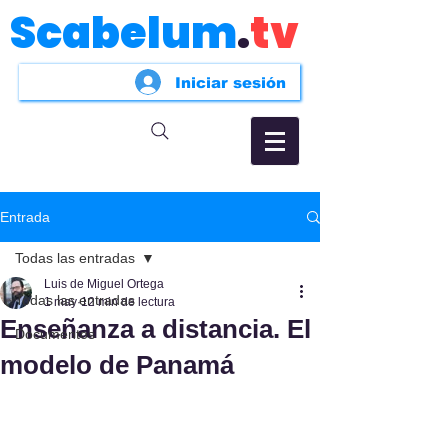
Scabelum
.
tv
Iniciar sesión
Entrada
Todas las entradas
Luis de Miguel Ortega
Todas las entradas
1 may
12 min de lectura
Enseñanza a distancia. El
Documentos
modelo de Panamá