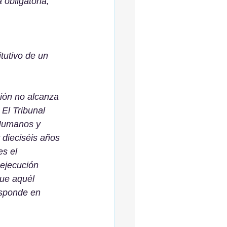
obligatoria, 
tutivo de un 
ión no alcanza 
 El Tribunal 
 Humanos y 
 dieciséis años 
s el 
 ejecución 
que aquél 
esponde en 