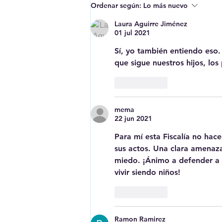
Erase una vez que se era...
Ordenar según:
Lo más nuevo
los menas
Laura Aguirre Jiménez
01 jul 2021
Sí, yo también entiendo eso.
que sigue nuestros hijos, los 
Me gusta
mema
22 jun 2021
Para mí esta Fiscalía no hace
sus actos. Una clara amenaza
miedo. ¡Ánimo a defender a n
vivir siendo niños!
Me gusta
Ramon Ramirez