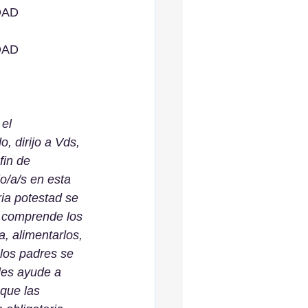
DAD 
DAD 
el 
, dirijo a Vds, 
fin de 
o/a/s en esta 
ria potestad se 
y comprende los 
a, alimentarlos, 
 los padres se 
les ayude a 
que las 