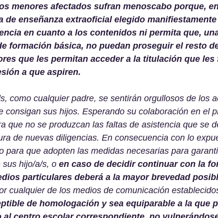
los menores afectados sufran menoscabo porque, en
a de enseñanza extraoficial elegido manifiestamente
iencia en cuanto a los contenidos ni permita que, una
 de formación básica, no puedan proseguir el resto de
es que les permitan acceder a la titulación que les f
esión a que aspiren. 
, como cualquier padre, se sentirán orgullosos de los a
e consigan sus hijos. Esperando su colaboración en el p
ra que no se produzcan las faltas de asistencia que se d
tura de nuevas diligencias. En consecuencia con lo expue
ro para que adopten las medidas necesarias para garanti
 sus hijo/a/s, o 
en caso de decidir continuar con la f
dios particulares deberá a la mayor brevedad posibl
or cualquier de los medios de comunicación establecido
tible de homologación y sea equiparable a la que pu
 al centro escolar correspondiente, no vulnerándose 