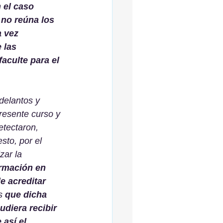
 el caso 
 no reúna los 
 vez 
 las 
aculte para el 
delantos y 
resente curso y 
etectaron, 
sto, por el 
zar la 
ormación en 
e acreditar 
s 
que dicha 
diera recibir 
así el 