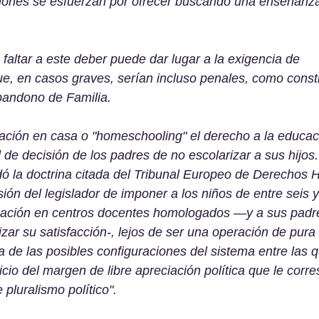
ciones se esfuerzan por ofrecer buscando una enseñanza 
faltar a este deber puede dar lugar a la exigencia de 
e, en casos graves, serían incluso penales, como consti
bandono de Familia. 
ación en casa o "homeschooling" el derecho a la educac
 de decisión de los padres de no escolarizar a sus hijos.
dó la doctrina citada del Tribunal Europeo de Derechos
ión del legislador de imponer a los niños de entre seis y
ización en centros docentes homologados —y a sus padre
izar su satisfacción-, lejos de ser una operación de pura
a de las posibles configuraciones del sistema entre las 
icio del margen de libre apreciación política que le corr
e pluralismo político". 