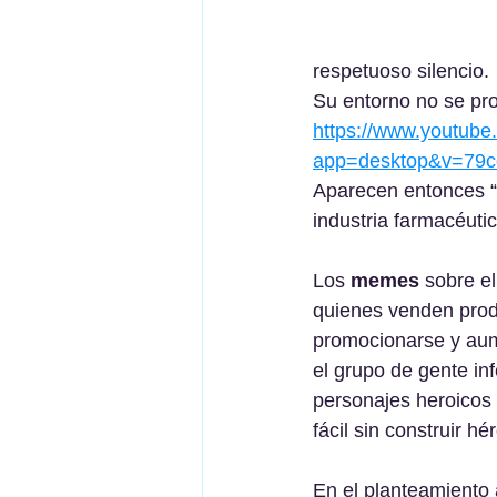
respetuoso silencio. 
Su entorno no se pro
https://www.youtube
app=desktop&v=79
Aparecen entonces “n
industria farmacéuti
Los 
memes
 sobre e
quienes venden prod
promocionarse y aume
el grupo de gente inf
personajes heroicos 
fácil sin construir 
En el planteamiento 