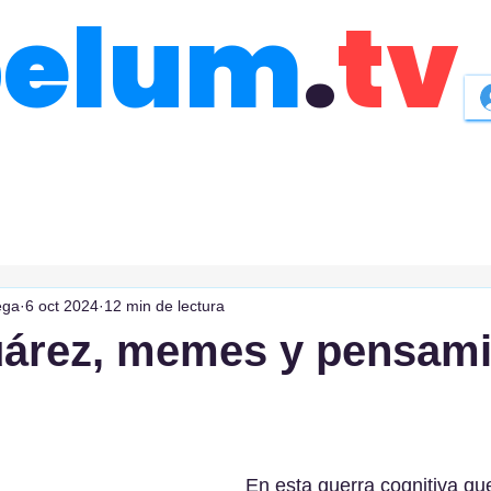
belum
.
tv
ega
6 oct 2024
12 min de lectura
uárez, memes y pensami
En esta guerra cognitiva qu