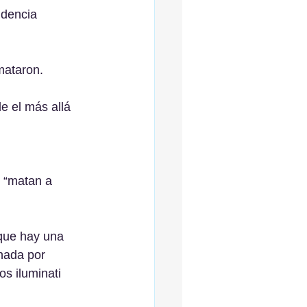
idencia 
mataron. 
e el más allá 
s “matan a 
 que hay una 
nada por 
s iluminati 