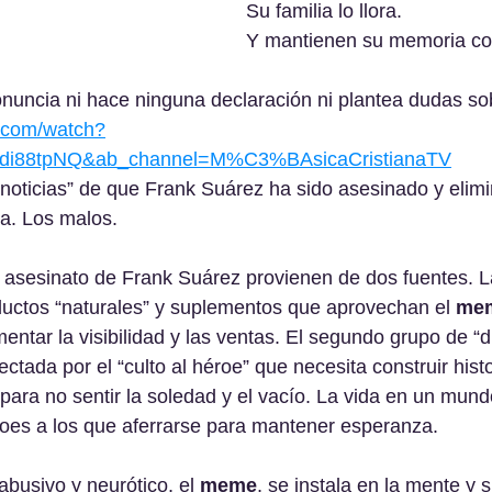
Su familia lo llora. 
Y mantienen su memoria co
nuncia ni hace ninguna declaración ni plantea dudas sob
.com/watch?
cdi88tpNQ&ab_channel=M%C3%BAsicaCristianaTV
oticias” de que Frank Suárez ha sido asesinado y elimi
ca. Los malos. 
l asesinato de Frank Suárez provienen de dos fuentes. L
uctos “naturales” y suplementos que aprovechan el 
me
ntar la visibilidad y las ventas. El segundo grupo de “d
ectada por el “culto al héroe” que necesita construir hist
para no sentir la soledad y el vacío. La vida en un mundo
héroes a los que aferrarse para mantener esperanza.
abusivo y neurótico, el 
meme
, se instala en la mente y s