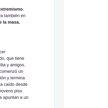
 extremismo
. 
va también en 
e la masa.
cer 
o, que tiene 
lia y amigos. 
 comenzó un 
ión y termina 
ha caído desde 
noveno piso. 
s apuntan a un 