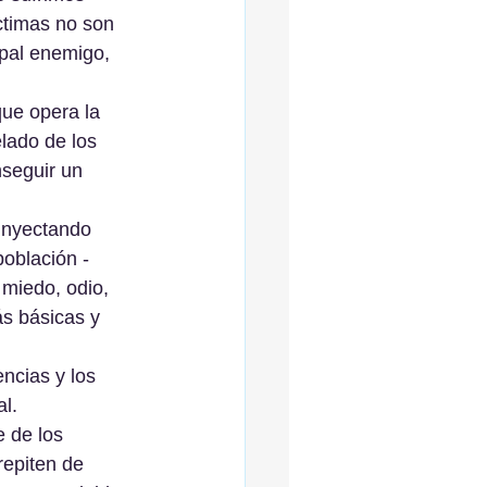
ctimas no son 
ipal enemigo, 
ue opera la 
lado de los 
seguir un 
inyectando 
oblación -
miedo, odio, 
ás básicas y 
ncias y los 
al.
e de los 
repiten de 