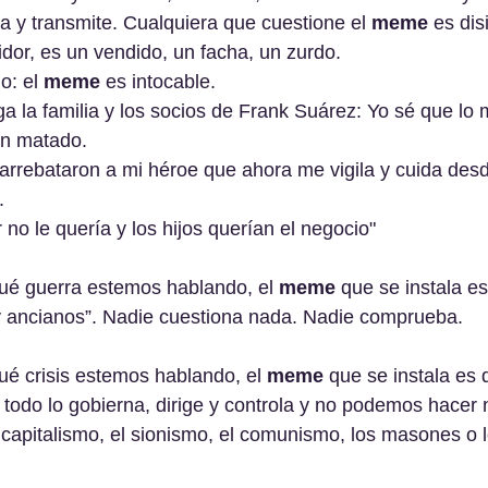
a y transmite. Cualquiera que cuestione el 
meme
 es dis
idor, es un vendido, un facha, un zurdo. 
o: el 
meme
 es intocable. 
ga la familia y los socios de Frank Suárez: Yo sé que lo 
an matado. 
 arrebataron a mi héroe que ahora me vigila y cuida desd
. 
no le quería y los hijos querían el negocio"
ué guerra estemos hablando, el 
meme
 que se instala e
y ancianos”. Nadie cuestiona nada. Nadie comprueba.
ué crisis estemos hablando, el 
meme
 que se instala es
todo lo gobierna, dirige y controla y no podemos hacer 
capitalismo, el sionismo, el comunismo, los masones o lo