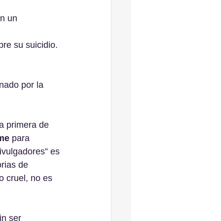
n un 
re su suicidio. 
nado por la 
a primera de 
me
 para 
ivulgadores” es 
orias de 
 cruel, no es 
in ser 