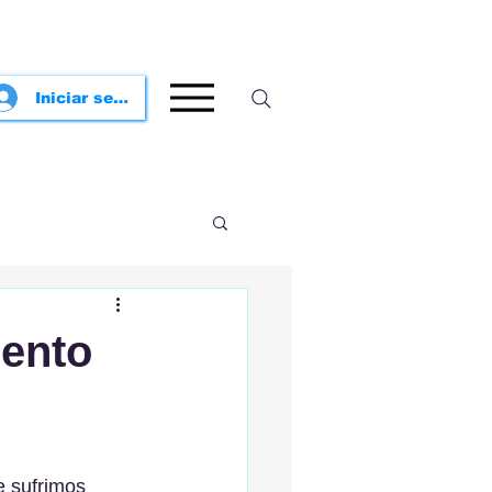
Iniciar sesión
ento
e sufrimos 