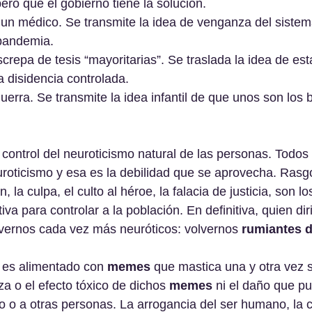
pero que el gobierno tiene la solución.
 un médico. Se transmite la idea de venganza del sistem
 pandemia.
screpa de tesis “mayoritarias”. Se traslada la idea de es
 disidencia controlada.
rra. Se transmite la idea infantil de que unos son los 
l control del neuroticismo natural de las personas. Todo
roticismo y esa es la debilidad que se aprovecha. Rasg
 la culpa, el culto al héroe, la falacia de justicia, son 
iva para controlar a la población. En definitiva, quien dir
vernos cada vez más neuróticos: volvernos 
rumiantes d
 es alimentado con 
memes
 que mastica una y otra vez 
eza o el efecto tóxico de dichos 
memes 
ni el daño que p
 o a otras personas. La arrogancia del ser humano, la c