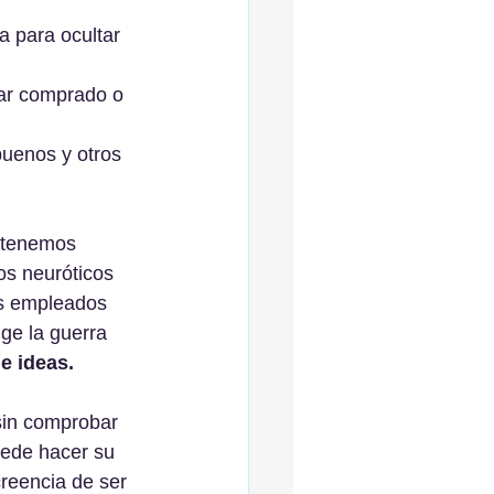
a para ocultar 
tar comprado o 
buenos y otros 
s tenemos 
os neuróticos 
los empleados 
ige la guerra 
e ideas.
sin comprobar 
uede hacer su 
reencia de ser 