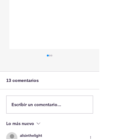
13 comentarios
Sobre Ceuta
Escribir un comentario...
Erase una vez que se
era... los menas
Lo más nuevo
alisinthelight