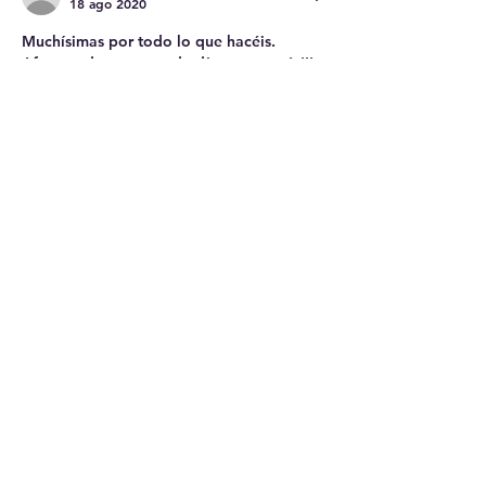
18 ago 2020
Muchísimas por todo lo que hacéis. 
Afortunadamente, cada día somos más!!! 
POR LA LIBERTAD!!!! 
Me gusta
Toni Serra
21 jul 2020
Muchisimas gracias! No tengo palabras 
para expresar todo mi agradecimiento 
por vuestra labor. Todo mi apoyo, coraje, 
y bendicones estén con vosotros, Un 
fuerte abrazo.
Me gusta
maxima areta ramirez zarate
20 jul 2020
Gracias a vosotros.