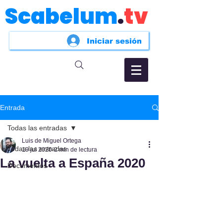
Scabelum
.
tv
Iniciar sesión
Entrada
Todas las entradas
Luis de Miguel Ortega
Todas las entradas
19 jul 2020
2 min de lectura
La vuelta a España 2020
Documentos