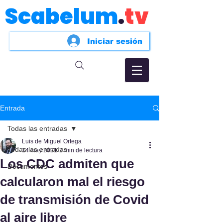
Scabelum
.
tv
Iniciar sesión
Entrada
Todas las entradas
Luis de Miguel Ortega
Todas las entradas
14 may 2021
2 min de lectura
Los CDC admiten que
Documentos
calcularon mal el riesgo
de transmisión de Covid
al aire libre