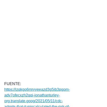
FUENTE: 
https://izqkgo6mrvyeeazd3g5ib3pgom-
adv7ofecxzh2qqi-jonathanturley-
org.translate.goog/2021/05/11/cdc-
admits-that-it-miscalculated-the-risk-of-