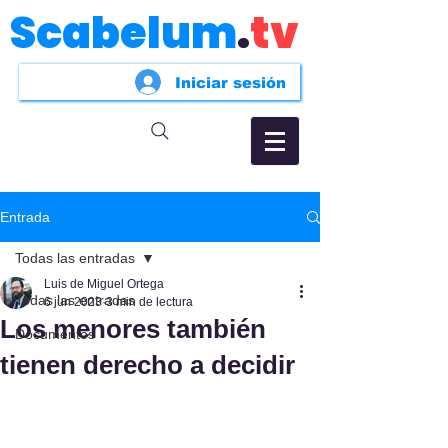
Scabelum
.
tv
Iniciar sesión
Entrada
Todas las entradas
Luis de Miguel Ortega
Todas las entradas
6 jun 2023
3 min de lectura
Los menores también
Documentos
tienen derecho a decidir