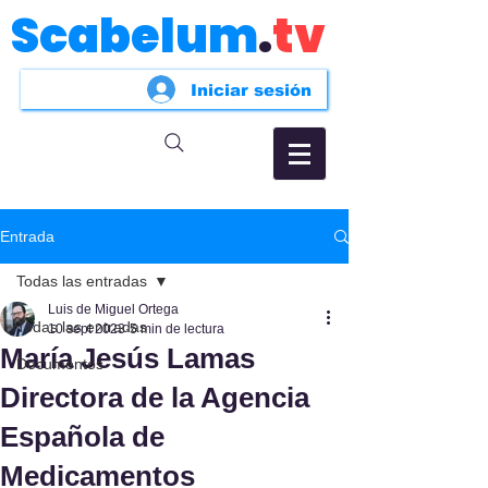
Scabelum
.
tv
Iniciar sesión
Entrada
Todas las entradas
Luis de Miguel Ortega
Todas las entradas
10 sept 2023
5 min de lectura
María Jesús Lamas
Documentos
Directora de la Agencia
Española de
Medicamentos