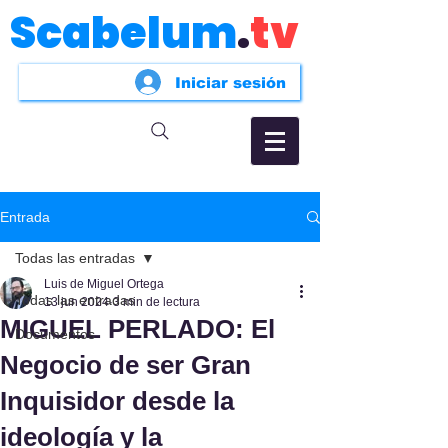
Scabelum
.
tv
Iniciar sesión
Entrada
Todas las entradas
Luis de Miguel Ortega
Todas las entradas
13 jun 2024
3 min de lectura
MIGUEL PERLADO: El
Documentos
Negocio de ser Gran
Inquisidor desde la
ideología y la