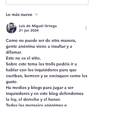
of Sisters, 268 
(1925). El Dere
Lo más nuevo
Estado a educar
niños.
Luis de Miguel Ortega
21 jun 2024
Como no puede ser de otra manera, 
gente anónima viene a insultar y a 
difamar.
Este no es el sitio.
Sobre este tema los trolls podéis ir a 
hablar con los inquisidores para que 
escriban, berreen y se encisquen como les 
guste.
Ha medios y blogs para jugar a ser 
inquisidores y en este blog defendemos 
la ley, el derecho y el honor.
Todos los mensajes anónimos o 
insultantes se retiran, no por censura o 
contra la libertad de expresión,…