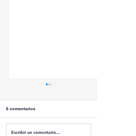
6 comentarios
Sobre Ceuta
Escribir un comentario...
Case: Pierce v.