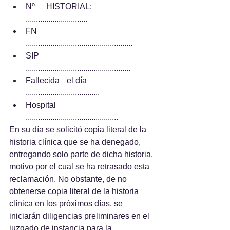
Nº 	HISTORIAL: 
.............................. 	
FN 	
....................................................	
SIP 	
...................................................	
Fallecida 	el día 
....................................
Hospital 	
.............................................
En su día se solicitó copia literal de la 
historia clínica que se ha denegado, 
entregando solo parte de dicha historia, 
motivo por el cual se ha retrasado esta 
reclamación. No obstante, de no 
obtenerse copia literal de la historia 
clínica en los próximos días, se 
iniciarán diligencias preliminares en el 
juzgado de instancia para la 