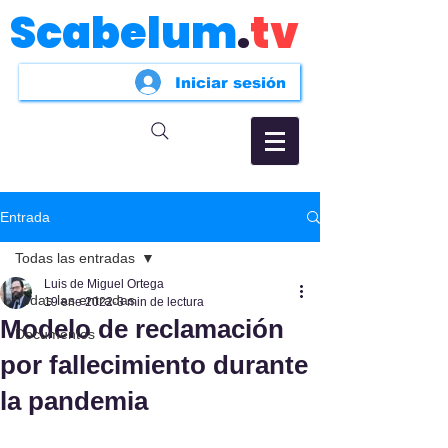
Scabelum
.
tv
Iniciar sesión
Entrada
Todas las entradas
Luis de Miguel Ortega
Todas las entradas
19 ene 2022
3 min de lectura
Modelo de reclamación
Documentos
por fallecimiento durante
la pandemia