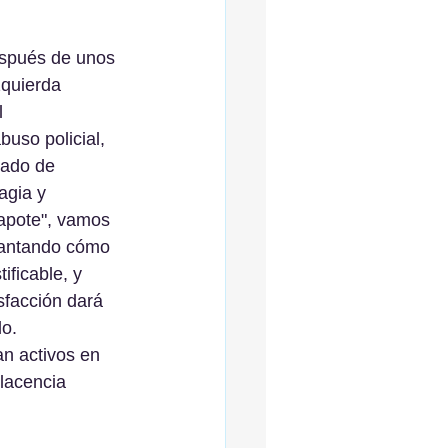
spués de unos 
quierda 
l 
uso policial, 
tado de 
agia y 
xapote", vamos 
uantando cómo 
tificable, y 
sfacción dará 
lo.
n activos en 
lacencia 