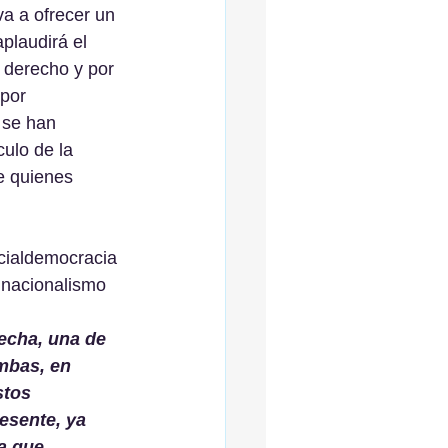
va a ofrecer un 
plaudirá el 
 derecho y por 
 por 
 se han 
ulo de la 
e quienes 
cialdemocracia 
 nacionalismo 
recha, una de 
mbas, en 
stos 
esente, ya 
a que 