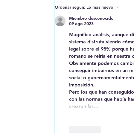
Erase una vez que se era...
Ordenar según:
Lo más nuevo
los menas
Miembro desconocido
09 ago 2023
Magnífico análisis, aunque d
sistema disfruta viendo cóm
legal sobre el 98% porque ha
romano se reiría en nuestra 
Obviamente podemos cambiar
conseguir imbuirnos en un m
social o gubernamentalmente
imposición.
Pero los que han conseguido 
con las normas que había hast
crearon las…
Me gusta