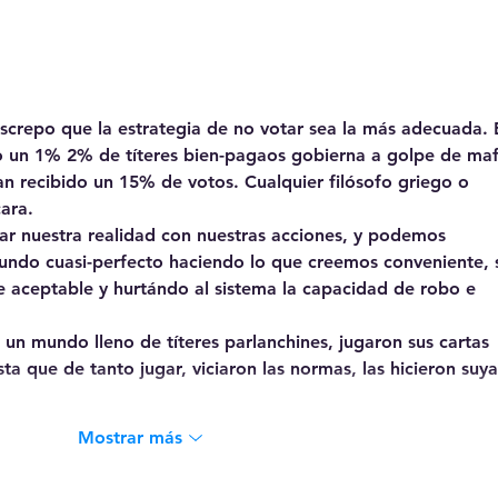
Case
Sist
El D
educ
iscrepo que la estrategia de no votar sea la más adecuada. E
o un 1% 2% de títeres bien-pagaos gobierna a golpe de maf
n recibido un 15% de votos. Cualquier filósofo griego o 
cara.
 nuestra realidad con nuestras acciones, y podemos 
undo cuasi-perfecto haciendo lo que creemos conveniente, 
 aceptable y hurtándo al sistema la capacidad de robo e 
un mundo lleno de títeres parlanchines, jugaron sus cartas 
a que de tanto jugar, viciaron las normas, las hicieron suya
Mostrar más