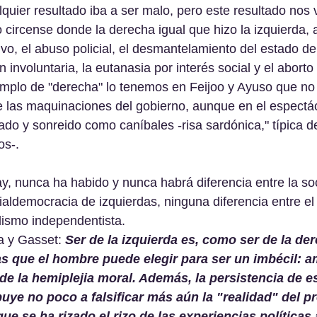
quier resultado iba a ser malo, pero este resultado nos 
 circense donde la derecha igual que hizo la izquierda, a
, el abuso policial, el desmantelamiento del estado de
 involuntaria, la eutanasia por interés social y el aborto
emplo de "derecha" lo tenemos en Feijoo y Ayuso que no
 las maquinaciones del gobierno, aunque en el espectác
ñado y sonreido como caníbales -risa sardónica," típica d
s-.
, nunca ha habido y nunca habrá diferencia entre la so
ialdemocracia de izquierdas, ninguna diferencia entre el
lismo independentista.
 y Gasset: 
Ser de la izquierda es, como ser de la de
as que el hombre puede elegir para ser un imbécil: a
de la hemiplejia moral. Además, la persistencia de e
buye no poco a falsificar más aún la "realidad" del pr
que se ha rizado el rizo de las experiencias políticas 