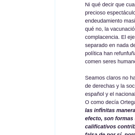
Ni qué decir que cual
precioso espectáculo
endeudamiento masivo
qué no, la vacunación
complacencia. El ej
separado en nada de
política han refunfu
comen seres humano
Seamos claros no hay
de derechas y la soc
español y el naciona
O como decía Ortega
las infÌnitas maner
efecto, son formas 
calificativos contri
falsa de por sí, por