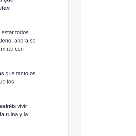
eten 
estar todos 
feno, ahora se 
 mirar con 
as que tanto os 
ue los 
dréis vivir 
a ruina y la 