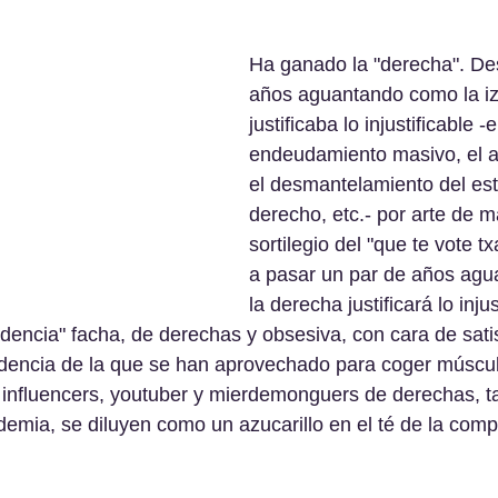
Ha ganado la "derecha". De
años aguantando como la iz
justificaba lo injustificable -e
endeudamiento masivo, el ab
el desmantelamiento del es
derecho, etc.- por arte de m
sortilegio del "que te vote t
a pasar un par de años ag
la derecha justificará lo injus
idencia" facha, de derechas y obsesiva, con cara de sati
sidencia de la que se han aprovechado para coger múscu
nfluencers, youtuber y mierdemonguers de derechas, ta
demia, se diluyen como un azucarillo en el té de la comp