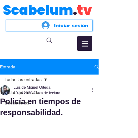
Scabelum
.
tv
Iniciar sesión
Entrada
Todas las entradas
Luis de Miguel Ortega
Todas las entradas
19 jul 2020
7 min de lectura
Policía en tiempos de
Documentos
responsabilidad.