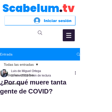
Scabelum
.
tv
Iniciar sesión
Entrada
Todas las entradas
Luis de Miguel Ortega
Todas las entradas
18 ene 2022
5 min de lectura
¿Por qué muere tanta
Documentos
gente de COVID?