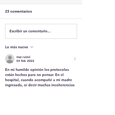
23 comentarios
Sobre Ceuta
Escribir un comentario...
Case: Pierce v.
of Sisters, 268 
(1925). El Dere
Lo más nuevo
Estado a educar
niños.
mar.ruizvi
03 feb 2022
En mi humilde opinión los protocolos 
están hechos para no pensar. En el 
hospital, cuando acompañé a mi madre 
ingresada, oí decir muchas incoherencias 
a sanitarios al respecto de actuaciones 
ilógicas a la vista de lo que le estaba 
pasando a la paciente; las discusiones 
acababan con el mantra "así lo exige el 
protocolo". Daba igual que la razón y la 