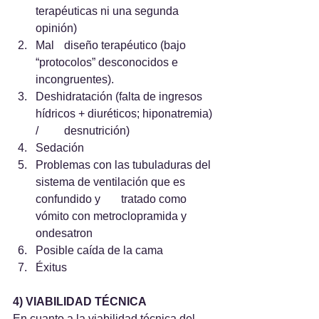
terapéuticas ni una segunda 
opinión)
Mal 	diseño terapéutico (bajo 
“protocolos” desconocidos e 
incongruentes).
Deshidratación (falta de ingresos 
hídricos + diuréticos; hiponatremia) 
/ 	desnutrición)
Sedación 	
Problemas con las tubuladuras del 
sistema de ventilación que es 
confundido y 	tratado como 
vómito con metroclopramida y 
ondesatron 
Posible caída de la cama
Éxitus 
4) VIABILIDAD TÉCNICA
En cuanto a la viabilidad técnica del 