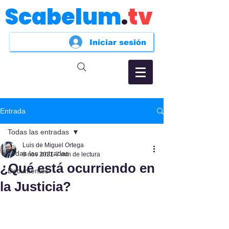
Scabelum
.
tv
Iniciar sesión
Entrada
Todas las entradas
Luis de Miguel Ortega
Todas las entradas
9 nov 2021
7 min de lectura
¿Qué está ocurriendo en
Documentos
la Justicia?