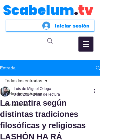
Scabelum
.
tv
Iniciar sesión
Entrada
Todas las entradas
Luis de Miguel Ortega
Todas las entradas
8 dic 2024
2 min de lectura
La mentira según
Documentos
distintas tradiciones
filosóficas y religiosas
LASHÓN HA RÁ