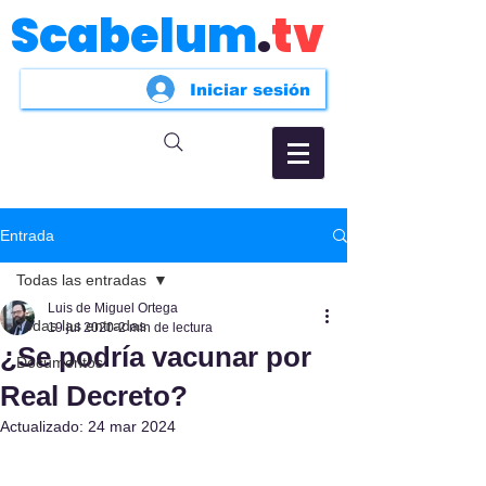
Scabelum
.
tv
Iniciar sesión
Entrada
Todas las entradas
Luis de Miguel Ortega
Todas las entradas
19 jul 2020
2 min de lectura
¿Se podría vacunar por
Documentos
Real Decreto?
Actualizado:
24 mar 2024