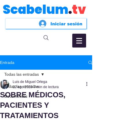
Scabelum
.
tv
Iniciar sesión
Entrada
Todas las entradas
Luis de Miguel Ortega
Todas las entradas
22 ago 2023
7 min de lectura
SOBRE MÉDICOS,
Documentos
PACIENTES Y
TRATAMIENTOS