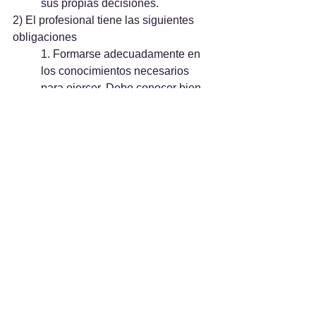
sus propias decisiones.
2) El profesional tiene las siguientes 
obligaciones
1. Formarse adecuadamente en 
los conocimientos necesarios 
para ejercer. Debe conocer bien 
los estados que atiende y los 
remedios que emplea. Conocer 
bien los estados y remedios, 
implica prever pronóstico y 
consecuencias de su propia 
actuación médica.
2. Informar al paciente de forma 
personal y directa de lo que 
sabemos sobre su estado y sobre 
las distintas alternativas 
terapéuticas que conocemos y de 
otras existentes no disponibles 
para el profesional. Informar 