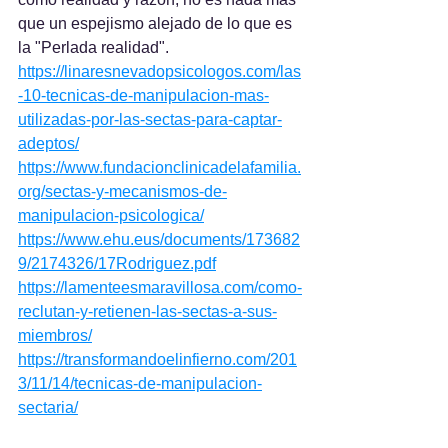
que un espejismo alejado de lo que es 
la "Perlada realidad".
https://linaresnevadopsicologos.com/las
-10-tecnicas-de-manipulacion-mas-
utilizadas-por-las-sectas-para-captar-
adeptos/
https://www.fundacionclinicadelafamilia.
org/sectas-y-mecanismos-de-
manipulacion-psicologica/
https://www.ehu.eus/documents/173682
9/2174326/17Rodriguez.pdf
https://lamenteesmaravillosa.com/como-
reclutan-y-retienen-las-sectas-a-sus-
miembros/
https://transformandoelinfierno.com/201
3/11/14/tecnicas-de-manipulacion-
sectaria/