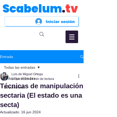
Scabelum
.
tv
Iniciar sesión
Entrada
Todas las entradas
Luis de Miguel Ortega
Todas las entradas
14 jun 2024
14 min de lectura
Técnicas de manipulación
Documentos
sectaria (El estado es una
secta)
Actualizado:
16 jun 2024