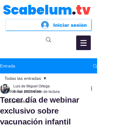
Scabelum
.
tv
Iniciar sesión
Entrada
Todas las entradas
Luis de Miguel Ortega
Todas las entradas
9 mar 2023
6 min de lectura
Tercer día de webinar
Documentos
exclusivo sobre
vacunación infantil