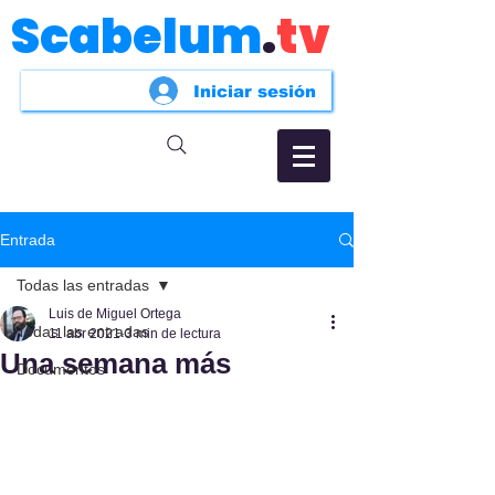
Scabelum
.
tv
Iniciar sesión
Entrada
Todas las entradas
Luis de Miguel Ortega
Todas las entradas
11 abr 2021
3 min de lectura
Una semana más
Documentos