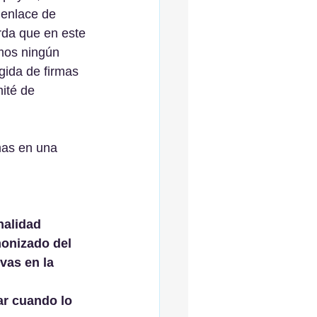
 enlace de 
rda que en este 
mos ningún 
gida de firmas 
ité de 
mas en una 
nalidad 
onizado del 
vas en la 
ar cuando lo 