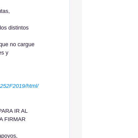
tas, 
s distintos 
 que no cargue 
es y 
9%252F2019/html/
ARA IR AL 
A FIRMAR
poyos, 