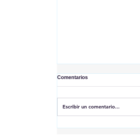
Comentarios
Escribir un comentario...
Erase una vez que se era...
los menas