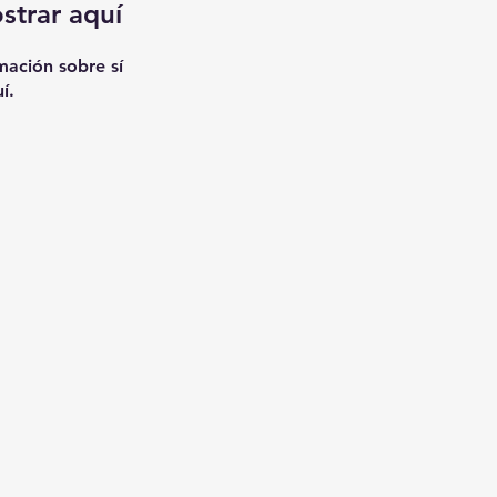
strar aquí
ación sobre sí
í.