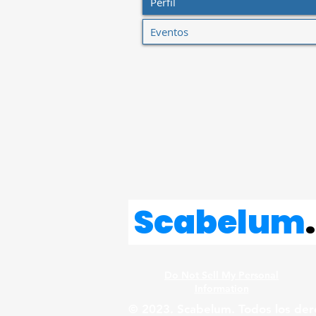
Perfil
Eventos
Scabelum
.
Do Not Sell My Personal
Information
© 2023. Scabelum. Todos los der