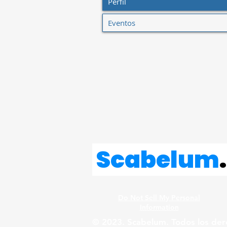
Perfil
Eventos
Scabelum
.
Do Not Sell My Personal
Information
© 2023. Scabelum. Todos los der