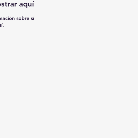
strar aquí
ación sobre sí
í.