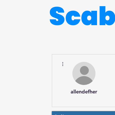
Sca
Más acciones
allendefher