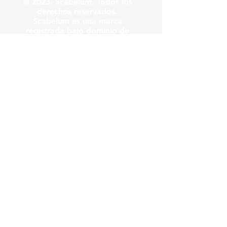
© 2023. Scabelum. Todos los
derechos reservados.
Scabelum es una marca
registrada bajo dominio de
Scabelum marca registrada.
El funcionamiento de esta
web y el uso de la marca son
bajo responsabilidad de
Scabelum como marca
registrada.
Scabelum
.
tv