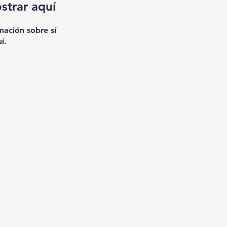
strar aquí
ación sobre sí
í.