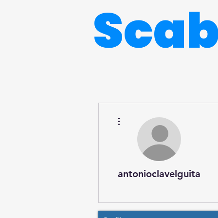
Sca
Más acciones
antonioclavelguita