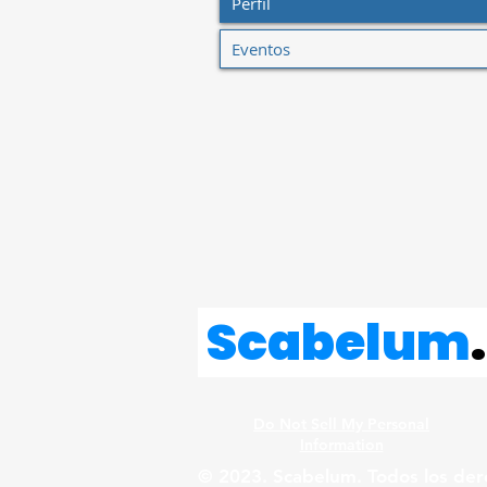
Perfil
Eventos
Scabelum
.
Do Not Sell My Personal
Information
© 2023. Scabelum. Todos los der