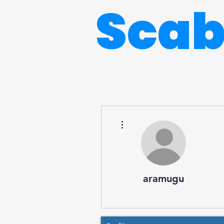
Sca
Más acciones
aramugu