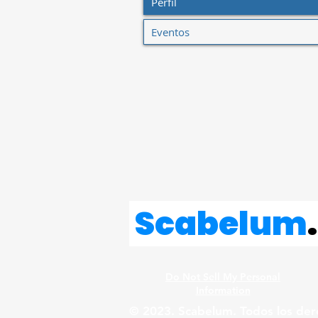
Perfil
Eventos
Scabelum
.
Do Not Sell My Personal
Information
© 2023. Scabelum. Todos los der