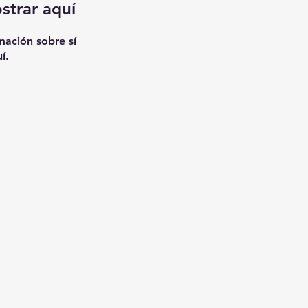
strar aquí
ación sobre sí
í.