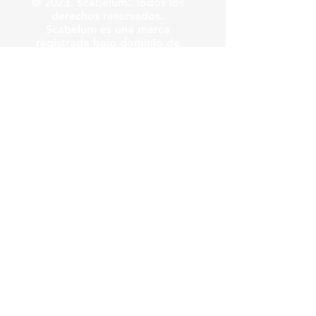
© 2023. Scabelum. Todos los
derechos reservados.
Scabelum es una marca
registrada bajo dominio de
Scabelum marca registrada.
El funcionamiento de esta
web y el uso de la marca son
bajo responsabilidad de
Scabelum como marca
registrada.
Scabelum
.
tv