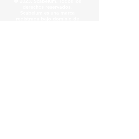
© 2023. Scabelum. Todos los
derechos reservados.
Scabelum es una marca
registrada bajo dominio de
Scabelum marca registrada.
El funcionamiento de esta
web y el uso de la marca son
bajo responsabilidad de
Scabelum como marca
registrada.
Scabelum
.
tv