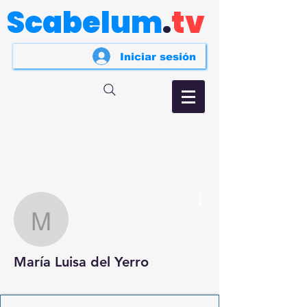
Scabelum
.
tv
Iniciar sesión
Más acciones
María Luisa del Yerro
María Luisa del Yerro