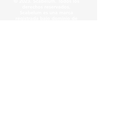
© 2023. Scabelum. Todos los
derechos reservados.
Scabelum es una marca
registrada bajo dominio de
Scabelum marca registrada.
El funcionamiento de esta
web y el uso de la marca son
bajo responsabilidad de
Scabelum como marca
registrada.
Scabelum
.
tv