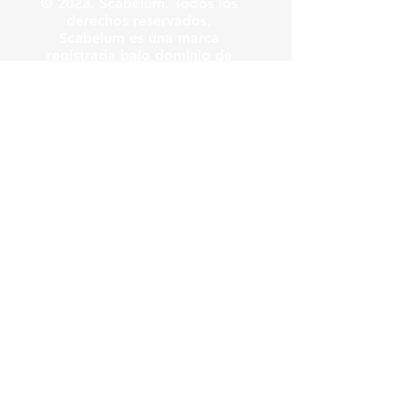
© 2023. Scabelum. Todos los
derechos reservados.
Scabelum es una marca
registrada bajo dominio de
Scabelum marca registrada.
El funcionamiento de esta
web y el uso de la marca son
bajo responsabilidad de
Scabelum como marca
registrada.
Scabelum
.
tv