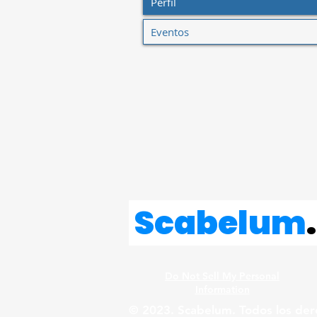
Perfil
Eventos
Scabelum
.
Do Not Sell My Personal
Information
© 2023. Scabelum. Todos los der