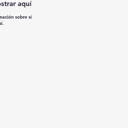
strar aquí
ación sobre sí
í.