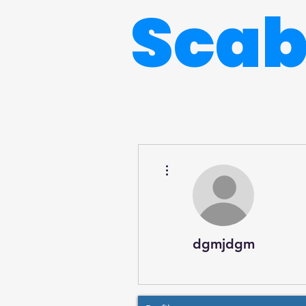
Sca
Más acciones
dgmjdgm