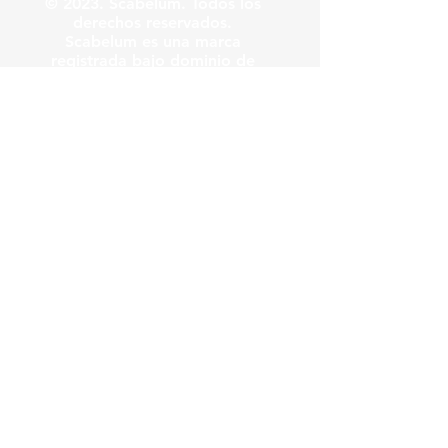
© 2023. Scabelum. Todos los
derechos reservados.
Scabelum es una marca
registrada bajo dominio de
Scabelum marca registrada.
El funcionamiento de esta
web y el uso de la marca son
bajo responsabilidad de
Scabelum como marca
registrada.
Scabelum
.
tv