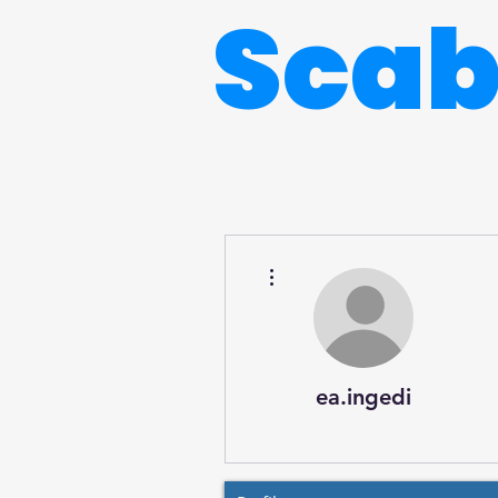
Sca
Más acciones
ea.ingedi