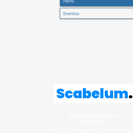
Perfil
Eventos
Scabelum
.
Do Not Sell My Personal
Information
© 2023. Scabelum. Todos los der