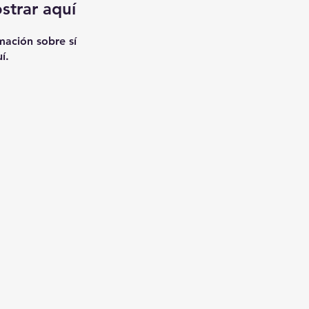
strar aquí
ación sobre sí
í.