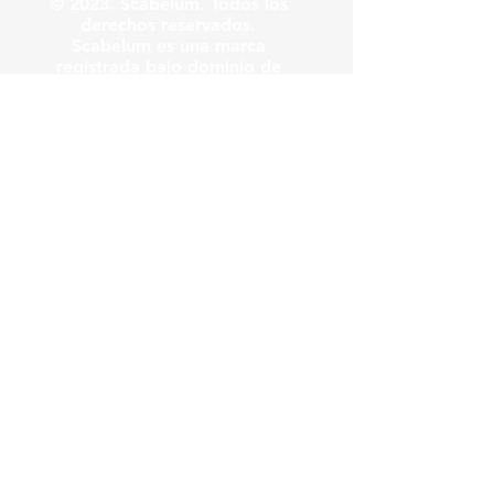
© 2023. Scabelum. Todos los
derechos reservados.
Scabelum es una marca
registrada bajo dominio de
Scabelum marca registrada.
El funcionamiento de esta
web y el uso de la marca son
bajo responsabilidad de
Scabelum como marca
registrada.
Scabelum
.
tv