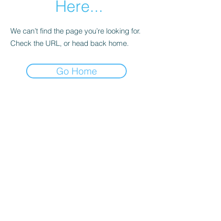
Here...
We can’t find the page you’re looking for.
Check the URL, or head back home.
Go Home
Do Not Sell My Personal
Information
© 2023. Scabelum. Todos los
derechos reservados.
Scabelum es una marca
registrada bajo dominio de
Scabelum marca registrada.
El funcionamiento de esta
web y el uso de la marca son
bajo responsabilidad de
Scabelum como marca