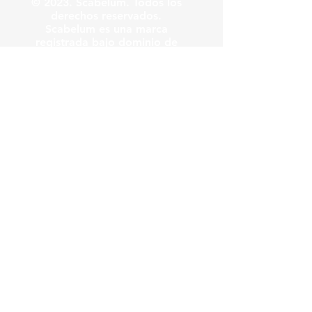
© 2023. Scabelum. Todos los
derechos reservados.
Scabelum es una marca
registrada bajo dominio de
Scabelum marca registrada.
El funcionamiento de esta
web y el uso de la marca son
bajo responsabilidad de
Scabelum como marca
registrada.
Scabelum
.
tv