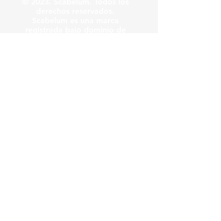
© 2023. Scabelum. Todos los
derechos reservados.
Scabelum es una marca
registrada bajo dominio de
Scabelum marca registrada.
El funcionamiento de esta
web y el uso de la marca son
bajo responsabilidad de
Scabelum como marca
registrada.
Scabelum
.
tv