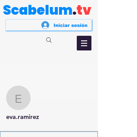
Scabelum
.
tv
Iniciar sesión
Más acciones
eva.ramirez
eva.ramirez