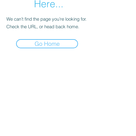
Here...
We can’t find the page you’re looking for.
Check the URL, or head back home.
Go Home
Do Not Sell My Personal
Information
© 2023. Scabelum. Todos los
derechos reservados.
Scabelum es una marca
registrada bajo dominio de
Scabelum marca registrada.
El funcionamiento de esta
web y el uso de la marca son
bajo responsabilidad de
Scabelum como marca