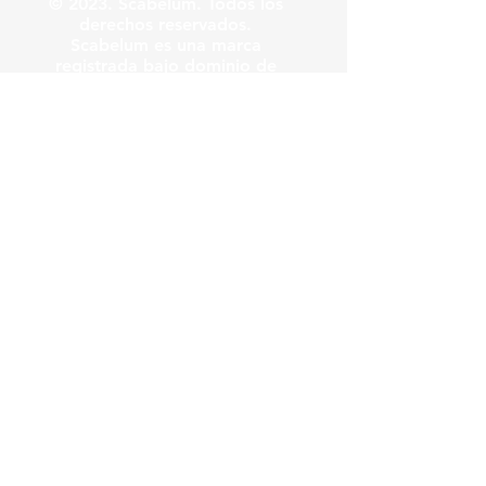
© 2023. Scabelum. Todos los
derechos reservados.
Scabelum es una marca
registrada bajo dominio de
Scabelum marca registrada.
El funcionamiento de esta
web y el uso de la marca son
bajo responsabilidad de
Scabelum como marca
registrada.
Scabelum
.
tv