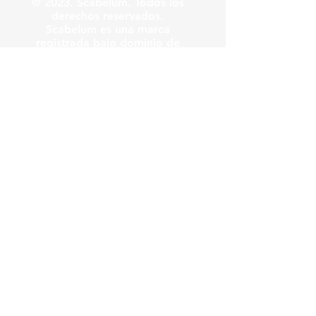
© 2023. Scabelum. Todos los
derechos reservados.
Scabelum es una marca
registrada bajo dominio de
Scabelum marca registrada.
El funcionamiento de esta
web y el uso de la marca son
bajo responsabilidad de
Scabelum como marca
registrada.
Scabelum
.
tv