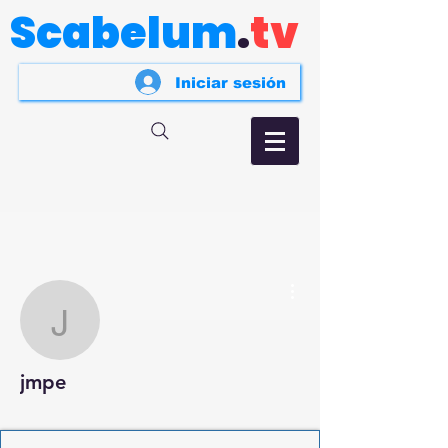
Scabelum
.
tv
Iniciar sesión
Más acciones
jmpe
jmpe